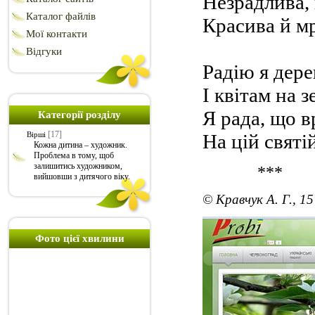
Незрадлива,
Каталог файлів
Красива й м
Мої контакти
Відгуки
Радію я дер
І квітам на з
Я рада, що 
Категорії розділу
[17]
На цій святі
Вірші
Кожна дитина – художник.
Проблема в тому, щоб
залишитись художником,
***
вийшовши з дитячого віку.
© Кравчук А. Г., 15
Фото цієї хвилини