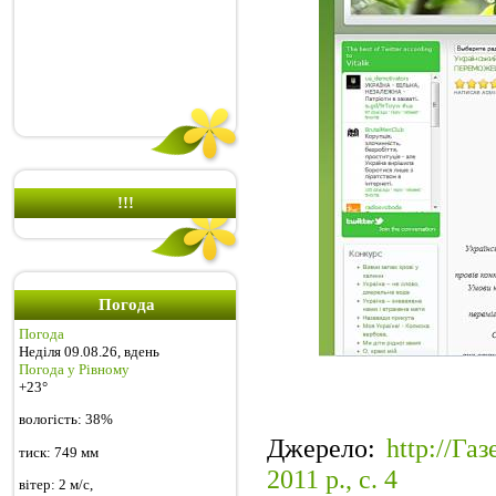
!!!
Погода
Погода
Неділя 09.08.26, вдень
Погода у
Рівному
+23°
вологість:
38%
Джерело
:
http://Га
тиск:
749 мм
2011 р., с. 4
вітер:
2 м/с,