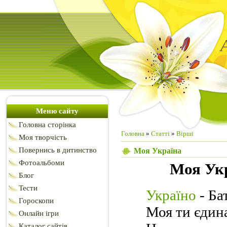
Меню сайту
Головна сторінка
Головна
»
Статті
»
Вірші
Моя творчість
Повернись в дитинство
Моя Україна
Фотоальбоми
Моя Ук
Блог
Тести
Україно
- Ба
Гороскопи
Моя ти єдин
Онлайн ігри
Каталог сайтів