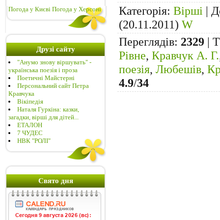
Категорія
:
Вірші
|
Д
Погода у Києві
Погода у Херсоні
(20.11.2011)
W
Переглядів
:
2329
|
Т
Друзі сайту
Рівне
,
Кравчук А. Г.
"Анумо знову віршувать" -
поезія
,
Любешів
,
Кр
українська поезія і проза
Поетичні Майстерні
4.9
/
34
Персональний сайт Петра
Кравчука
Вікіпедія
Наталя Гуркіна: казки,
загадки, вірші для дітей...
ЕТАЛОН
7 ЧУДЕС
НВК "РОЛІ"
Свято дня