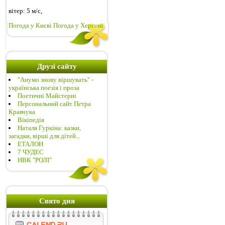
вітер:
5 м/с,
Погода у Києві
Погода у Херсоні
Друзі сайту
"Анумо знову віршувать" -
українська поезія і проза
Поетичні Майстерні
Персональний сайт Петра
Кравчука
Вікіпедія
Наталя Гуркіна: казки,
загадки, вірші для дітей...
ЕТАЛОН
7 ЧУДЕС
НВК "РОЛІ"
Свято дня