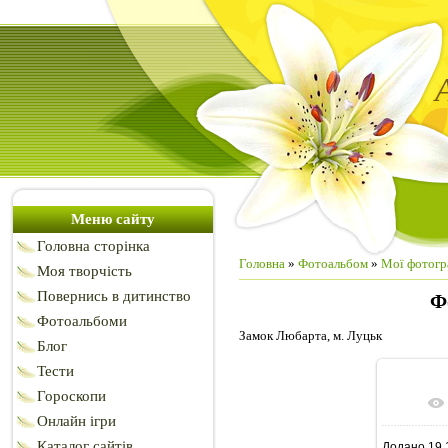
Меню сайту
Головна сторінка
Головна
»
Фотоальбом
»
Мої фотогр
Моя творчість
Повернись в дитинство
Ф
Фотоальбоми
Замок Любарта, м. Луцьк
Блог
Тести
Гороскопи
У реа
Онлайн ігри
Каталог сайтів
Додано
19.